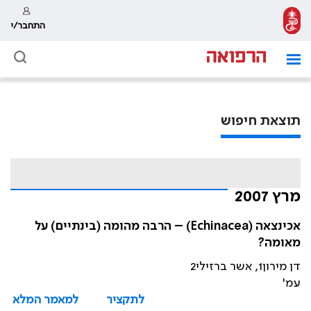
התחבר/י
תוצאת חיפוש
מרץ 2007
אכינצאה (Echinacea) – הרבה מהומה (בינתיים) על
מאומה?
דן מירון1, אשר ברזילי2
עמ'
לתקציר
למאמר המלא