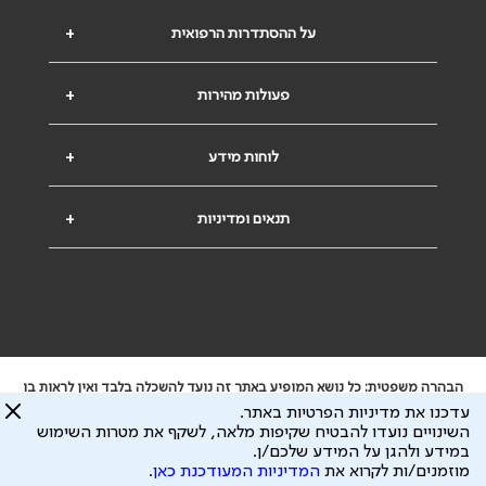
על ההסתדרות הרפואית
+
פעולות מהירות
+
לוחות מידע
+
תנאים ומדיניות
+
הבהרה משפטית: כל נושא המופיע באתר זה נועד להשכלה בלבד ואין לראות בו
ייעוץ רפואי או משפטי. אין הר"י אחראית לתוכן המתפרסם באתר זה ולכל נזק
עדכנו את מדיניות הפרטיות באתר.
שעלול להיגרם.
השינויים נועדו להבטיח שקיפות מלאה, לשקף את מטרות השימוש
ידוע לי שהר"י אוספת ושומרת מידע אישי לצורך מתן השרות וכי חלק ממנו עשוי
במידע ולהגן על המידע שלכם/ן.
להיות מועבר לצדדים שלישיים, הכל בכפוף ל
מדיניות הפרטיות
ול
תנאי השימוש
מוזמנים/ות לקרוא את
המדיניות המעודכנת כאן
.
כל הזכויות על המידע באתר שייכות להסתדרות הרפואית בישראל.