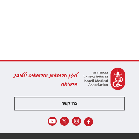
למען הרופאות והרופאים ולטובת
הרפואה
צרו קשר