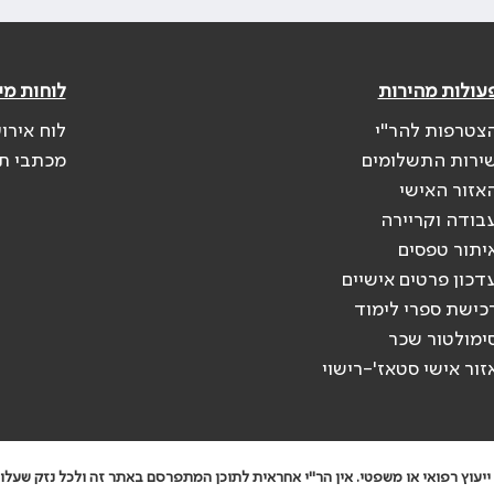
עולות מהירות
לוחות מי
צטרפות להר"י
לוח אירו
ירות התשלומים
מכתבי ת
אזור האישי
בודה וקריירה
יתור טפסים
דכון פרטים אישיים
כישת ספרי לימוד
ימולטור שכר
זור אישי סטאז'-רישוי
יעוץ רפואי או משפטי. אין הר"י אחראית לתוכן המתפרסם באתר זה ולכל נזק שעלול