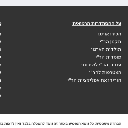
על ההסתדרות הרפואית
פ
הכירו אותנו
ה
תקנון הר"י
ש
תולדות הארגון
ה
מוסדות הר"י
ע
עובדי הר"י לשירותך
א
הצטרפות להר"י
ע
הורידו את אפליקציית הר"י
ר
ס
א
הבהרה משפטית: כל נושא המופיע באתר זה נועד להשכלה בלבד ואין לראות בו י