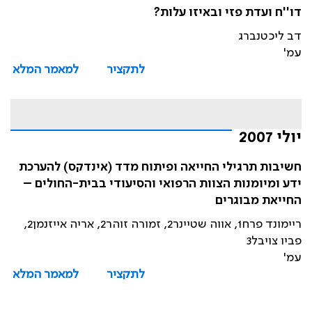
דו''ח ועדת פזי ובאיזו עלות?
דב ליכטנברג
עמ'
לתקציר
למאמר המלא
יולי 2007
חשיבות תרגילי החייאה ופיתוח מדד (אינדקס) להערכת
ידע ומיומנות הצוות הרפואי והסיעודי בבית-החולים –
החייאת מבוגרים
ריימונד פרח1, אווה שטיינר2, זמורה זוהר2, אריה אייזנמן2,
פביו צויבל3
עמ'
לתקציר
למאמר המלא