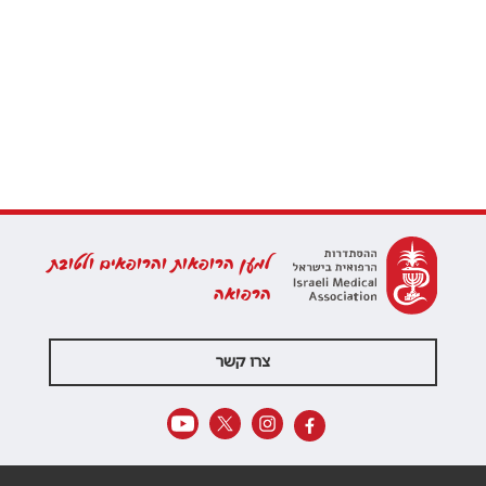
למען הרופאות והרופאים ולטובת
הרפואה
צרו קשר