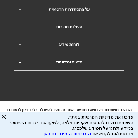
על ההסתדרות הרפואית
+
פעולות מהירות
+
לוחות מידע
+
תנאים ומדיניות
+
הבהרה משפטית: כל נושא המופיע באתר זה נועד להשכלה בלבד ואין לראות בו
ייעוץ רפואי או משפטי. אין הר"י אחראית לתוכן המתפרסם באתר זה ולכל נזק
עדכנו את מדיניות הפרטיות באתר.
שעלול להיגרם.
השינויים נועדו להבטיח שקיפות מלאה, לשקף את מטרות השימוש
ידוע לי שהר"י אוספת ושומרת מידע אישי לצורך מתן השרות וכי חלק ממנו עשוי
במידע ולהגן על המידע שלכם/ן.
להיות מועבר לצדדים שלישיים, הכל בכפוף ל
מדיניות הפרטיות
ול
תנאי השימוש
מוזמנים/ות לקרוא את
המדיניות המעודכנת כאן
.
כל הזכויות על המידע באתר שייכות להסתדרות הרפואית בישראל.