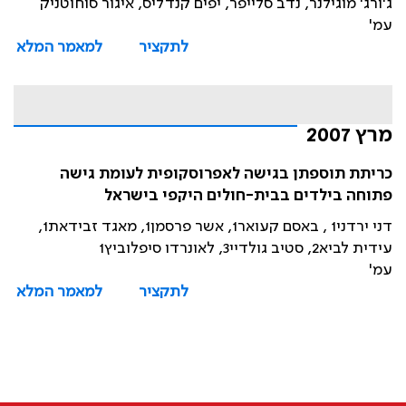
ג'ורג' מוגילנר, נדב סלייפר, יפים קנדליס, איגור סוחוטניק
עמ'
לתקציר
למאמר המלא
מרץ 2007
כריתת תוספתן בגישה לאפרוסקופית לעומת גישה
פתוחה בילדים בבית-חולים היקפי בישראל
דני ירדני1 , באסם קעואר1, אשר פרסמן1, מאגד זבידאת1,
עידית לביא2, סטיב גולדיי3, לאונרדו סיפלוביץ1
עמ'
לתקציר
למאמר המלא