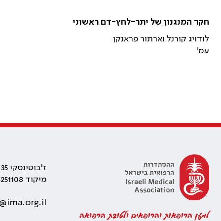
חקר המנגנון של יתר-לחץ-דם ראשוני
לודויג קורנל וארתור פראנקן
עמ'
ז'בוטינסקי 35 רמת גן, בניין התאומים 2
מיקוד 5251108
@ima.org.il
למען הרופאות והרופאים ולטובת הרפואה