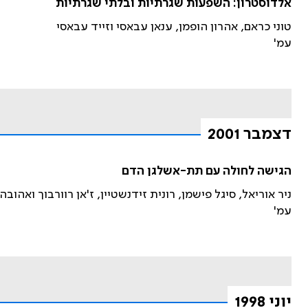
אלדוסטרון: השפעות שגרתיות ובלתי שגרתיות
טוני כראם, אהרון הופמן, ענאן עבאסי וזייד עבאסי
עמ'
דצמבר 2001
הגישה לחולה עם תת-אשלגן הדם
ניר אוריאל, סיגל פישמן, רונית זידנשטיין, ז'אן רוורבוך ואהובה
עמ'
יוני 1998