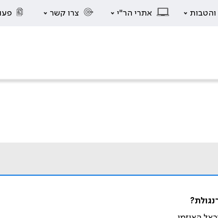
 והטבות
אתרי הר"י
צרו קשר
פעו
נגולת?
יכאל האוזמן