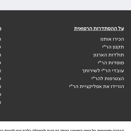
על ההסתדרות הרפואית
פ
הכירו אותנו
ה
תקנון הר"י
ש
תולדות הארגון
ה
מוסדות הר"י
ע
עובדי הר"י לשירותך
א
הצטרפות להר"י
ע
הורידו את אפליקציית הר"י
ר
ס
א
הבהרה משפטית: כל נושא המופיע באתר זה נועד להשכלה בלבד ואין לראות בו י