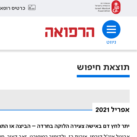
כרטיס רופא
ניווט
תוצאת חיפוש
אפריל 2021
יתר לחץ דם באישה צעירה הלוקה בחרדה – הביצה או התר
אביטל אנג'ל קורמן, אורית רז, ולדימיר רפופורט, זאב קציר, מ