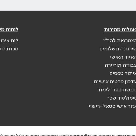
עולות מהירות
לוחות מי
צטרפות להר"י
לוח אירו
ירות התשלומים
מכתבי ת
אזור האישי
בודה וקריירה
יתור טפסים
דכון פרטים אישיים
כישת ספרי לימוד
ימולטור שכר
זור אישי סטאז'-רישוי
יעוץ רפואי או משפטי. אין הר"י אחראית לתוכן המתפרסם באתר זה ולכל נזק שעלול