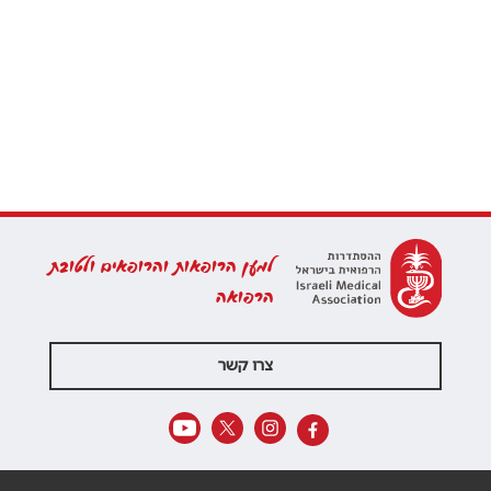
למען הרופאות והרופאים ולטובת
הרפואה
צרו קשר