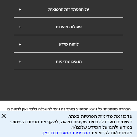
על ההסתדרות הרפואית
+
פעולות מהירות
+
לוחות מידע
+
תנאים ומדיניות
+
הבהרה משפטית: כל נושא המופיע באתר זה נועד להשכלה בלבד ואין לראות בו
ייעוץ רפואי או משפטי. אין הר"י אחראית לתוכן המתפרסם באתר זה ולכל נזק
עדכנו את מדיניות הפרטיות באתר.
שעלול להיגרם.
השינויים נועדו להבטיח שקיפות מלאה, לשקף את מטרות השימוש
ידוע לי שהר"י אוספת ושומרת מידע אישי לצורך מתן השרות וכי חלק ממנו עשוי
במידע ולהגן על המידע שלכם/ן.
להיות מועבר לצדדים שלישיים, הכל בכפוף ל
מדיניות הפרטיות
ול
תנאי השימוש
מוזמנים/ות לקרוא את
המדיניות המעודכנת כאן
.
כל הזכויות על המידע באתר שייכות להסתדרות הרפואית בישראל.