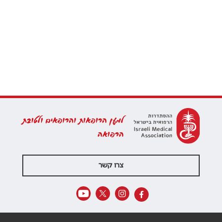
למען הרופאות והרופאים ולטובת
הרפואה
צרו קשר