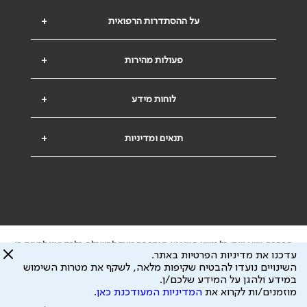
על ההסתדרות הרפואית
+
פעולות מהירות
+
לוחות מידע
+
תנאים ומדיניות
+
הבהרה משפטית: כל נושא המופיע באתר זה נועד להשכלה בלבד ואין לראות בו
עדכנו את מדיניות הפרטיות באתר.
ייעוץ רפואי או משפטי. אין הר"י אחראית לתוכן המתפרסם באתר זה ולכל נזק
השינויים נועדו להבטיח שקיפות מלאה, לשקף את מטרות השימוש
שעלול להיגרם.
במידע ולהגן על המידע שלכם/ן.
ידוע לי שהר"י אוספת ושומרת מידע אישי לצורך מתן השרות וכי חלק ממנו עשוי
מוזמנים/ות לקרוא את
המדיניות המעודכנת כאן
.
להיות מועבר לצדדים שלישיים, הכל בכפוף ל
מדיניות הפרטיות
ול
תנאי השימוש
כל הזכויות על המידע באתר שייכות להסתדרות הרפואית בישראל.