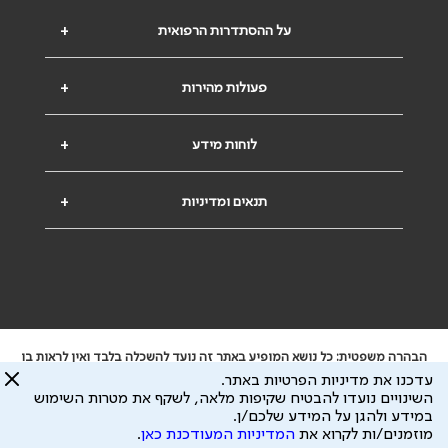
על ההסתדרות הרפואית
+
פעולות מהירות
+
לוחות מידע
+
תנאים ומדיניות
+
הבהרה משפטית: כל נושא המופיע באתר זה נועד להשכלה בלבד ואין לראות בו
ייעוץ רפואי או משפטי. אין הר"י אחראית לתוכן המתפרסם באתר זה ולכל נזק
עדכנו את מדיניות הפרטיות באתר.
שעלול להיגרם.
השינויים נועדו להבטיח שקיפות מלאה, לשקף את מטרות השימוש
ידוע לי שהר"י אוספת ושומרת מידע אישי לצורך מתן השרות וכי חלק ממנו עשוי
במידע ולהגן על המידע שלכם/ן.
להיות מועבר לצדדים שלישיים, הכל בכפוף ל
מדיניות הפרטיות
ול
תנאי השימוש
מוזמנים/ות לקרוא את
המדיניות המעודכנת כאן
.
כל הזכויות על המידע באתר שייכות להסתדרות הרפואית בישראל.