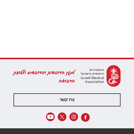
למען הרופאות והרופאים ולטובת
הרפואה
צרו קשר