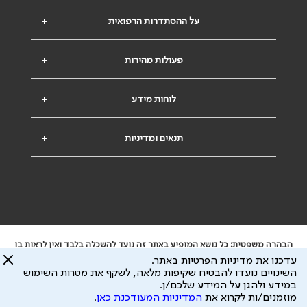
על ההסתדרות הרפואית
+
פעולות מהירות
+
לוחות מידע
+
תנאים ומדיניות
+
הבהרה משפטית: כל נושא המופיע באתר זה נועד להשכלה בלבד ואין לראות בו
ייעוץ רפואי או משפטי. אין הר"י אחראית לתוכן המתפרסם באתר זה ולכל נזק
עדכנו את מדיניות הפרטיות באתר.
שעלול להיגרם.
השינויים נועדו להבטיח שקיפות מלאה, לשקף את מטרות השימוש
ידוע לי שהר"י אוספת ושומרת מידע אישי לצורך מתן השרות וכי חלק ממנו עשוי
במידע ולהגן על המידע שלכם/ן.
להיות מועבר לצדדים שלישיים, הכל בכפוף ל
מדיניות הפרטיות
ול
תנאי השימוש
מוזמנים/ות לקרוא את
המדיניות המעודכנת כאן
.
כל הזכויות על המידע באתר שייכות להסתדרות הרפואית בישראל.