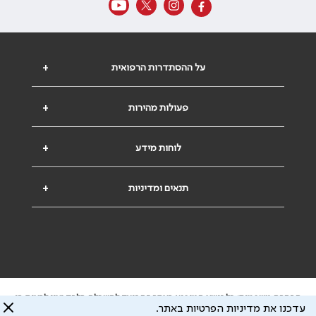
על ההסתדרות הרפואית
+
פעולות מהירות
+
לוחות מידע
+
תנאים ומדיניות
+
הבהרה משפטית: כל נושא המופיע באתר זה נועד להשכלה בלבד ואין לראות בו
עדכנו את מדיניות הפרטיות באתר.
ייעוץ רפואי או משפטי. אין הר"י אחראית לתוכן המתפרסם באתר זה ולכל נזק