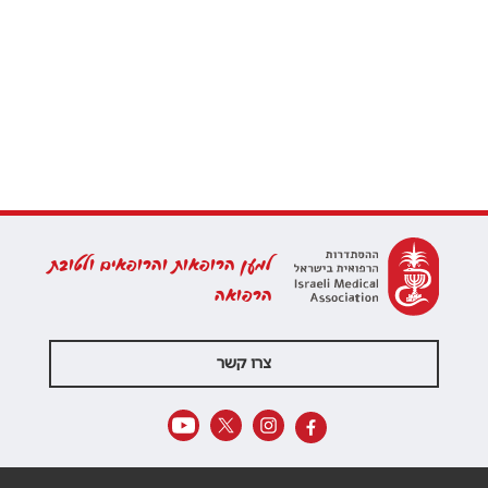
למען הרופאות והרופאים ולטובת
הרפואה
צרו קשר