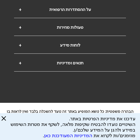
על ההסתדרות הרפואית
+
פעולות מהירות
+
לוחות מידע
+
תנאים ומדיניות
+
הבהרה משפטית: כל נושא המופיע באתר זה נועד להשכלה בלבד ואין לראות בו
ייעוץ רפואי או משפטי. אין הר"י אחראית לתוכן המתפרסם באתר זה ולכל נזק
עדכנו את מדיניות הפרטיות באתר.
שעלול להיגרם.
השינויים נועדו להבטיח שקיפות מלאה, לשקף את מטרות השימוש
ידוע לי שהר"י אוספת ושומרת מידע אישי לצורך מתן השרות וכי חלק ממנו עשוי
במידע ולהגן על המידע שלכם/ן.
להיות מועבר לצדדים שלישיים, הכל בכפוף ל
מדיניות הפרטיות
ול
תנאי השימוש
מוזמנים/ות לקרוא את
המדיניות המעודכנת כאן
.
כל הזכויות על המידע באתר שייכות להסתדרות הרפואית בישראל.