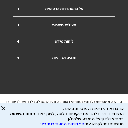
על ההסתדרות הרפואית
+
פעולות מהירות
+
לוחות מידע
+
תנאים ומדיניות
+
הבהרה משפטית: כל נושא המופיע באתר זה נועד להשכלה בלבד ואין לראות בו
ייעוץ רפואי או משפטי. אין הר"י אחראית לתוכן המתפרסם באתר זה ולכל נזק
עדכנו את מדיניות הפרטיות באתר.
שעלול להיגרם.
השינויים נועדו להבטיח שקיפות מלאה, לשקף את מטרות השימוש
ידוע לי שהר"י אוספת ושומרת מידע אישי לצורך מתן השרות וכי חלק ממנו עשוי
במידע ולהגן על המידע שלכם/ן.
להיות מועבר לצדדים שלישיים, הכל בכפוף ל
מדיניות הפרטיות
ול
תנאי השימוש
מוזמנים/ות לקרוא את
המדיניות המעודכנת כאן
.
כל הזכויות על המידע באתר שייכות להסתדרות הרפואית בישראל.