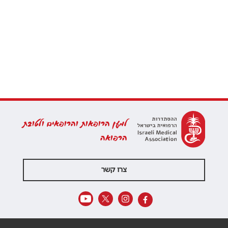
למען הרופאות והרופאים ולטובת
הרפואה
צרו קשר