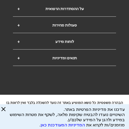
על ההסתדרות הרפואית
+
פעולות מהירות
+
לוחות מידע
+
תנאים ומדיניות
+
הבהרה משפטית: כל נושא המופיע באתר זה נועד להשכלה בלבד ואין לראות בו
ייעוץ רפואי או משפטי. אין הר"י אחראית לתוכן המתפרסם באתר זה ולכל נזק
עדכנו את מדיניות הפרטיות באתר.
שעלול להיגרם.
השינויים נועדו להבטיח שקיפות מלאה, לשקף את מטרות השימוש
ידוע לי שהר"י אוספת ושומרת מידע אישי לצורך מתן השרות וכי חלק ממנו עשוי
במידע ולהגן על המידע שלכם/ן.
להיות מועבר לצדדים שלישיים, הכל בכפוף ל
מדיניות הפרטיות
ול
תנאי השימוש
מוזמנים/ות לקרוא את
המדיניות המעודכנת כאן
.
כל הזכויות על המידע באתר שייכות להסתדרות הרפואית בישראל.