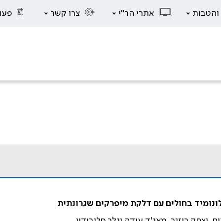
 והטבות
אתרי הר"י
צרו קשר
פעו
ונומיד בחולים עם דלקת מיפרקים שגרונתית
אום, יצחק רוזנר, מאג'ד עודה וגלב סלובודין