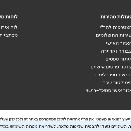
עולות מהירות
לוחות מי
צטרפות להר"י
לוח אירו
ירות התשלומים
מכתבי ת
אזור האישי
בודה וקריירה
יתור טפסים
דכון פרטים אישיים
כישת ספרי לימוד
ימולטור שכר
זור אישי סטאז'-רישוי
יעוץ רפואי או משפטי. אין הר"י אחראית לתוכן המתפרסם באתר זה ולכל נזק שעלול
.
השינויים נועדו להבטיח שקיפות מלאה, לשקף את מטרות השימוש במידע
 להיות מועבר לצדדים שלישיים, הכל בכפוף ל
מדיניות הפרטיות
ול
תנאי השימוש