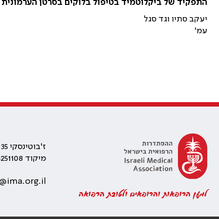
התפקיד של ביקלוטמיד בטיפול בלוקים בסרטן הערמונית
יעקב סתיו וגד סגל
עמ'
ז'בוטינסקי 35 רמת גן, בניין התאומים 2
מיקוד 5251108
@ima.org.il
למען הרופאות והרופאים ולטובת הרפואה