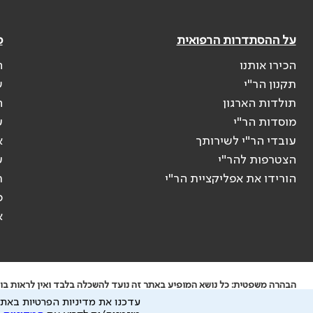
על ההסתדרות הרפואית
פ
הכירו אותנו
ה
תקנון הר"י
ש
תולדות הארגון
ה
מוסדות הר"י
ע
עובדי הר"י לשירותך
א
הצטרפות להר"י
ע
הורידו את אפליקציית הר"י
ר
ס
א
הבהרה משפטית: כל נושא המופיע באתר זה נועד להשכלה בלבד ואין לראות בו י
עדכנו את מדיניות הפרטיות באתר
ידוע לי שהר"י אוספת ושומרת מידע אישי לצורך מתן השרות וכי חלק ממנו עשוי