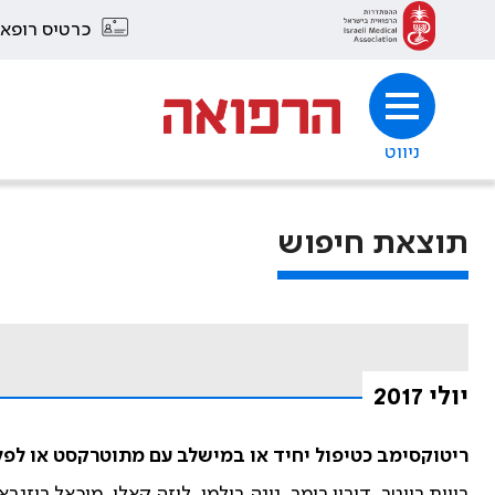
כרטיס רופא
ניווט
תוצאת חיפוש
יולי 2017
ריטוקסימב כטיפול יחיד או במישלב עם מתוטרקסט או לפל
רווית רייטר, דורון רימר, נינה בולמן, ליזה קאלי, מיכאל רוזנב