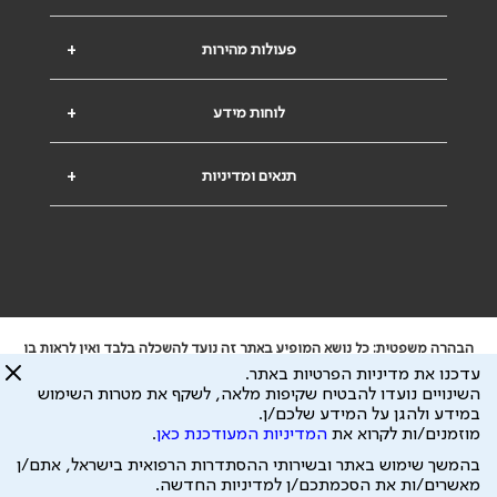
פעולות מהירות
+
לוחות מידע
+
תנאים ומדיניות
+
הבהרה משפטית: כל נושא המופיע באתר זה נועד להשכלה בלבד ואין לראות בו
ייעוץ רפואי או משפטי. אין הר"י אחראית לתוכן המתפרסם באתר זה ולכל נזק
עדכנו את מדיניות הפרטיות באתר.
שעלול להיגרם.
השינויים נועדו להבטיח שקיפות מלאה, לשקף את מטרות השימוש
ידוע לי שהר"י אוספת ושומרת מידע אישי לצורך מתן השרות וכי חלק ממנו עשוי
במידע ולהגן על המידע שלכם/ן.
להיות מועבר לצדדים שלישיים, הכל בכפוף ל
מדיניות הפרטיות
ול
תנאי השימוש
מוזמנים/ות לקרוא את
המדיניות המעודכנת כאן
.
כל הזכויות על המידע באתר שייכות להסתדרות הרפואית בישראל.
בהמשך שימוש באתר ובשירותי ההסתדרות הרפואית בישראל, אתם/ן
פיתוח ע"י
עיצוב ע"י
מאשרים/ות את הסכמתכם/ן למדיניות החדשה.