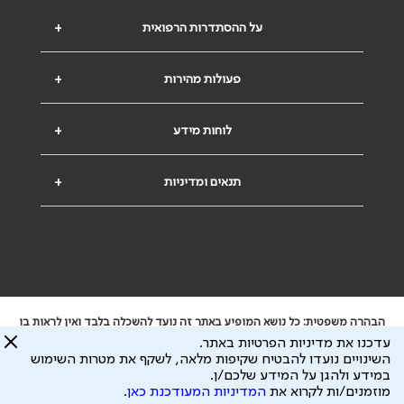
על ההסתדרות הרפואית
+
פעולות מהירות
+
לוחות מידע
+
תנאים ומדיניות
+
הבהרה משפטית: כל נושא המופיע באתר זה נועד להשכלה בלבד ואין לראות בו
ייעוץ רפואי או משפטי. אין הר"י אחראית לתוכן המתפרסם באתר זה ולכל נזק
עדכנו את מדיניות הפרטיות באתר.
שעלול להיגרם.
השינויים נועדו להבטיח שקיפות מלאה, לשקף את מטרות השימוש
ידוע לי שהר"י אוספת ושומרת מידע אישי לצורך מתן השרות וכי חלק ממנו עשוי
במידע ולהגן על המידע שלכם/ן.
להיות מועבר לצדדים שלישיים, הכל בכפוף ל
מדיניות הפרטיות
ול
תנאי השימוש
מוזמנים/ות לקרוא את
המדיניות המעודכנת כאן
.
כל הזכויות על המידע באתר שייכות להסתדרות הרפואית בישראל.