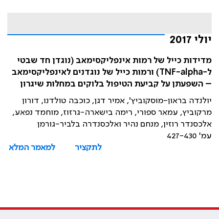
יולי 2017
מדידות כייל של רמות אינפליקסימאב (נוגדן חד שבטי
ל-TNF-alpha) ורמות כייל של נוגדנים לאינפליקסימאב
– השפעתן על קביעת הטיפול בלוקים במחלות שיגרון
יולנדה בראון-מוסקוביץ', אמיר דגן, כוכבה טולדנו, דורון
מרקוביץ, עמאר ספורי, רימה בישארה-גרזוז, מוחמד נפאע,
אלכסנדר רוזין, מנחם נהיר ואלכסנדרה בלביר-גורמן
עמ' 427-430
לתקציר
למאמר המלא