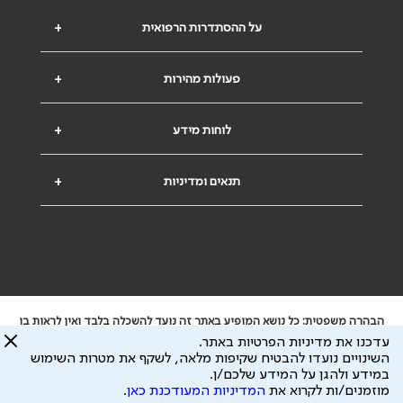
על ההסתדרות הרפואית
+
פעולות מהירות
+
לוחות מידע
+
תנאים ומדיניות
+
הבהרה משפטית: כל נושא המופיע באתר זה נועד להשכלה בלבד ואין לראות בו
ייעוץ רפואי או משפטי. אין הר"י אחראית לתוכן המתפרסם באתר זה ולכל נזק
עדכנו את מדיניות הפרטיות באתר.
שעלול להיגרם.
השינויים נועדו להבטיח שקיפות מלאה, לשקף את מטרות השימוש
ידוע לי שהר"י אוספת ושומרת מידע אישי לצורך מתן השרות וכי חלק ממנו עשוי
במידע ולהגן על המידע שלכם/ן.
להיות מועבר לצדדים שלישיים, הכל בכפוף ל
מדיניות הפרטיות
ול
תנאי השימוש
מוזמנים/ות לקרוא את
המדיניות המעודכנת כאן
.
כל הזכויות על המידע באתר שייכות להסתדרות הרפואית בישראל.