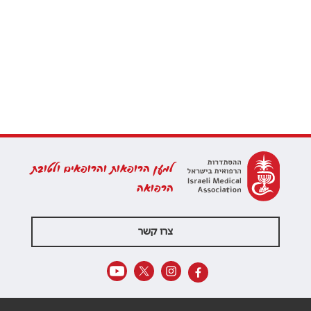
למען הרופאות והרופאים ולטובת
הרפואה
צרו קשר