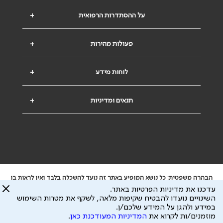
על ההסתדרות הרפואית
+
פעולות מהירות
+
לוחות מידע
+
תנאים ומדיניות
+
הבהרה משפטית: כל נושא המופיע באתר זה נועד להשכלה בלבד ואין לראות בו
ייעוץ רפואי או משפטי. אין הר"י אחראית לתוכן המתפרסם באתר זה ולכל נזק
עדכנו את מדיניות הפרטיות באתר.
שעלול להיגרם.
השינויים נועדו להבטיח שקיפות מלאה, לשקף את מטרות השימוש
ידוע לי שהר"י אוספת ושומרת מידע אישי לצורך מתן השרות וכי חלק ממנו עשוי
במידע ולהגן על המידע שלכם/ן.
להיות מועבר לצדדים שלישיים, הכל בכפוף ל
מדיניות הפרטיות
ול
תנאי השימוש
מוזמנים/ות לקרוא את
המדיניות המעודכנת כאן
.
כל הזכויות על המידע באתר שייכות להסתדרות הרפואית בישראל.