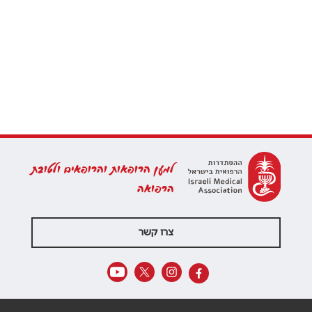
למען הרופאות והרופאים ולטובת
הרפואה
צרו קשר