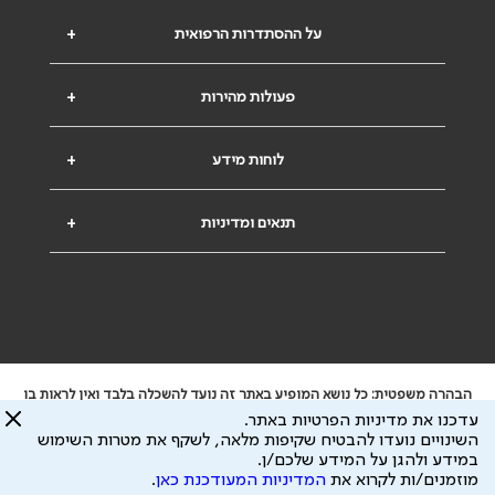
על ההסתדרות הרפואית
+
פעולות מהירות
+
לוחות מידע
+
תנאים ומדיניות
+
הבהרה משפטית: כל נושא המופיע באתר זה נועד להשכלה בלבד ואין לראות בו
ייעוץ רפואי או משפטי. אין הר"י אחראית לתוכן המתפרסם באתר זה ולכל נזק
עדכנו את מדיניות הפרטיות באתר.
שעלול להיגרם.
השינויים נועדו להבטיח שקיפות מלאה, לשקף את מטרות השימוש
ידוע לי שהר"י אוספת ושומרת מידע אישי לצורך מתן השרות וכי חלק ממנו עשוי
במידע ולהגן על המידע שלכם/ן.
להיות מועבר לצדדים שלישיים, הכל בכפוף ל
מדיניות הפרטיות
ול
תנאי השימוש
מוזמנים/ות לקרוא את
המדיניות המעודכנת כאן
.
כל הזכויות על המידע באתר שייכות להסתדרות הרפואית בישראל.