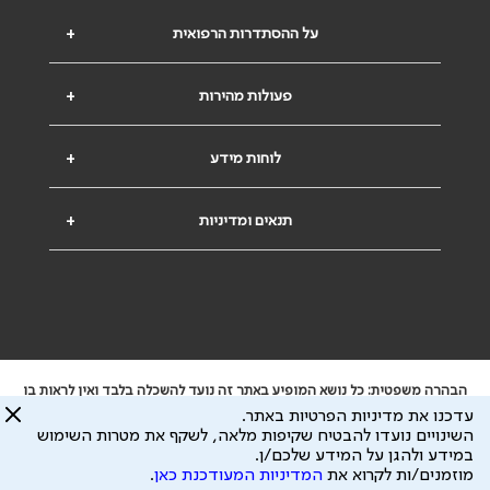
על ההסתדרות הרפואית
+
פעולות מהירות
+
לוחות מידע
+
תנאים ומדיניות
+
הבהרה משפטית: כל נושא המופיע באתר זה נועד להשכלה בלבד ואין לראות בו
ייעוץ רפואי או משפטי. אין הר"י אחראית לתוכן המתפרסם באתר זה ולכל נזק
עדכנו את מדיניות הפרטיות באתר.
שעלול להיגרם.
השינויים נועדו להבטיח שקיפות מלאה, לשקף את מטרות השימוש
ידוע לי שהר"י אוספת ושומרת מידע אישי לצורך מתן השרות וכי חלק ממנו עשוי
במידע ולהגן על המידע שלכם/ן.
להיות מועבר לצדדים שלישיים, הכל בכפוף ל
מדיניות הפרטיות
ול
תנאי השימוש
מוזמנים/ות לקרוא את
המדיניות המעודכנת כאן
.
כל הזכויות על המידע באתר שייכות להסתדרות הרפואית בישראל.