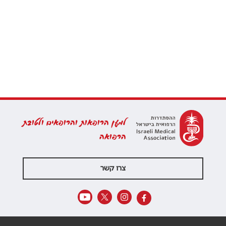
למען הרופאות והרופאים ולטובת
הרפואה
צרו קשר