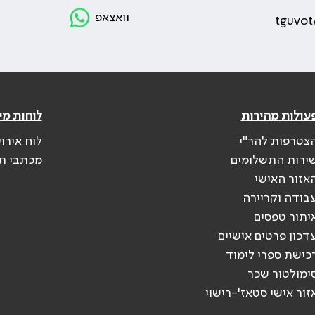
וואצאפ
tguvot
עולות מהירות
לוחות מי
צטרפות להר"י
לוח אירו
ירות התשלומים
מכתבי ת
אזור האישי
בודה וקריירה
יתור טפסים
דכון פרטים אישיים
כישת ספרי לימוד
ימולטור שכר
זור אישי סטאז'-רישוי