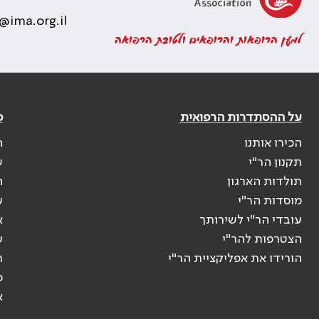
@ima.org.il
למען הרופאות והרופאים ולטובת הרפואה
על ההסתדרות הרפואית
פ
הכירו אותנו
ה
תקנון הר"י
ש
תולדות הארגון
ה
מוסדות הר"י
ע
עובדי הר"י לשירותך
א
הצטרפות להר"י
ע
הורידו את אפליקציית הר"י
ר
ס
א