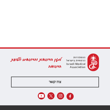
למען הרופאות והרופאים ולטובת
הרפואה
צרו קשר