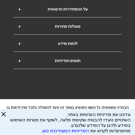
על ההסתדרות הרפואית
+
פעולות מהירות
+
לוחות מידע
+
תנאים ומדיניות
+
הבהרה משפטית: כל נושא המופיע באתר זה נועד להשכלה בלבד ואין לראות בו
ייעוץ רפואי או משפטי. אין הר"י אחראית לתוכן המתפרסם באתר זה ולכל נזק
עדכנו את מדיניות הפרטיות באתר.
שעלול להיגרם.
השינויים נועדו להבטיח שקיפות מלאה, לשקף את מטרות השימוש
ידוע לי שהר"י אוספת ושומרת מידע אישי לצורך מתן השרות וכי חלק ממנו עשוי
במידע ולהגן על המידע שלכם/ן.
להיות מועבר לצדדים שלישיים, הכל בכפוף ל
מדיניות הפרטיות
ול
תנאי השימוש
מוזמנים/ות לקרוא את
המדיניות המעודכנת כאן
.
כל הזכויות על המידע באתר שייכות להסתדרות הרפואית בישראל.