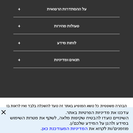
על ההסתדרות הרפואית
+
פעולות מהירות
+
לוחות מידע
+
תנאים ומדיניות
+
הבהרה משפטית: כל נושא המופיע באתר זה נועד להשכלה בלבד ואין לראות בו
ייעוץ רפואי או משפטי. אין הר"י אחראית לתוכן המתפרסם באתר זה ולכל נזק
עדכנו את מדיניות הפרטיות באתר.
שעלול להיגרם.
השינויים נועדו להבטיח שקיפות מלאה, לשקף את מטרות השימוש
ידוע לי שהר"י אוספת ושומרת מידע אישי לצורך מתן השרות וכי חלק ממנו עשוי
במידע ולהגן על המידע שלכם/ן.
להיות מועבר לצדדים שלישיים, הכל בכפוף ל
מדיניות הפרטיות
ול
תנאי השימוש
מוזמנים/ות לקרוא את
המדיניות המעודכנת כאן
.
כל הזכויות על המידע באתר שייכות להסתדרות הרפואית בישראל.