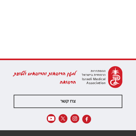
למען הרופאות והרופאים ולטובת
הרפואה
צרו קשר