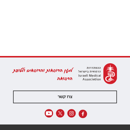
למען הרופאות והרופאים ולטובת
הרפואה
צרו קשר