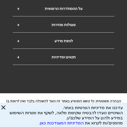
על ההסתדרות הרפואית
+
פעולות מהירות
+
לוחות מידע
+
תנאים ומדיניות
+
הבהרה משפטית: כל נושא המופיע באתר זה נועד להשכלה בלבד ואין לראות בו
ייעוץ רפואי או משפטי. אין הר"י אחראית לתוכן המתפרסם באתר זה ולכל נזק
עדכנו את מדיניות הפרטיות באתר.
שעלול להיגרם.
השינויים נועדו להבטיח שקיפות מלאה, לשקף את מטרות השימוש
ידוע לי שהר"י אוספת ושומרת מידע אישי לצורך מתן השרות וכי חלק ממנו עשוי
במידע ולהגן על המידע שלכם/ן.
להיות מועבר לצדדים שלישיים, הכל בכפוף ל
מדיניות הפרטיות
ול
תנאי השימוש
מוזמנים/ות לקרוא את
המדיניות המעודכנת כאן
.
כל הזכויות על המידע באתר שייכות להסתדרות הרפואית בישראל.