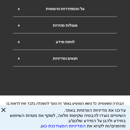
על ההסתדרות הרפואית
+
פעולות מהירות
+
לוחות מידע
+
תנאים ומדיניות
+
הבהרה משפטית: כל נושא המופיע באתר זה נועד להשכלה בלבד ואין לראות בו
ייעוץ רפואי או משפטי. אין הר"י אחראית לתוכן המתפרסם באתר זה ולכל נזק
עדכנו את מדיניות הפרטיות באתר.
שעלול להיגרם.
השינויים נועדו להבטיח שקיפות מלאה, לשקף את מטרות השימוש
ידוע לי שהר"י אוספת ושומרת מידע אישי לצורך מתן השרות וכי חלק ממנו עשוי
במידע ולהגן על המידע שלכם/ן.
להיות מועבר לצדדים שלישיים, הכל בכפוף ל
מדיניות הפרטיות
ול
תנאי השימוש
מוזמנים/ות לקרוא את
המדיניות המעודכנת כאן
.
כל הזכויות על המידע באתר שייכות להסתדרות הרפואית בישראל.