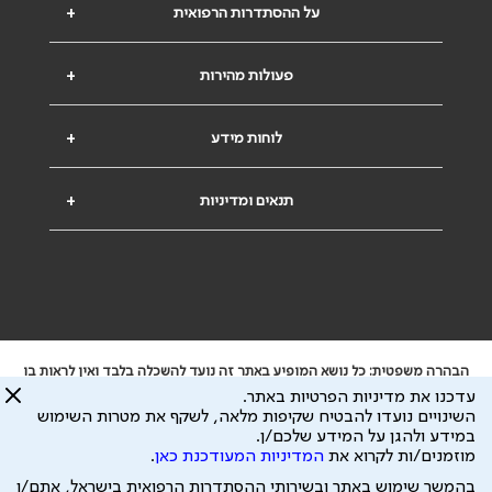
על ההסתדרות הרפואית
+
פעולות מהירות
+
לוחות מידע
+
תנאים ומדיניות
+
הבהרה משפטית: כל נושא המופיע באתר זה נועד להשכלה בלבד ואין לראות בו
ייעוץ רפואי או משפטי. אין הר"י אחראית לתוכן המתפרסם באתר זה ולכל נזק
עדכנו את מדיניות הפרטיות באתר.
שעלול להיגרם.
השינויים נועדו להבטיח שקיפות מלאה, לשקף את מטרות השימוש
ידוע לי שהר"י אוספת ושומרת מידע אישי לצורך מתן השרות וכי חלק ממנו עשוי
במידע ולהגן על המידע שלכם/ן.
להיות מועבר לצדדים שלישיים, הכל בכפוף ל
מדיניות הפרטיות
ול
תנאי השימוש
מוזמנים/ות לקרוא את
המדיניות המעודכנת כאן
.
כל הזכויות על המידע באתר שייכות להסתדרות הרפואית בישראל.
בהמשך שימוש באתר ובשירותי ההסתדרות הרפואית בישראל, אתם/ן