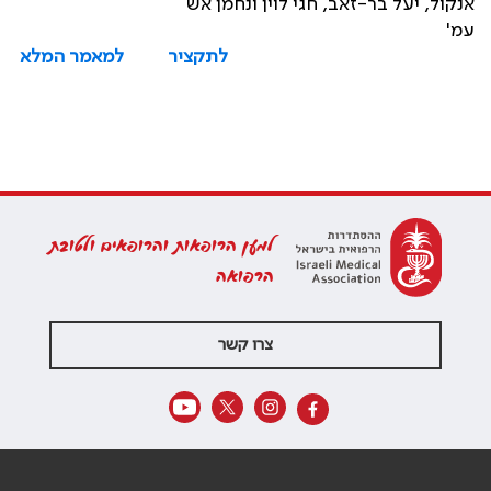
אנקול, יעל בר-זאב, חגי לוין ונחמן אש
עמ'
לתקציר
למאמר המלא
למען הרופאות והרופאים ולטובת
הרפואה
צרו קשר