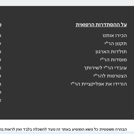
על ההסתדרות הרפואית
פ
הכירו אותנו
ה
תקנון הר"י
ש
תולדות הארגון
ה
מוסדות הר"י
ע
עובדי הר"י לשירותך
א
הצטרפות להר"י
ע
הורידו את אפליקציית הר"י
ר
ס
א
הבהרה משפטית: כל נושא המופיע באתר זה נועד להשכלה בלבד ואין לראות בו י