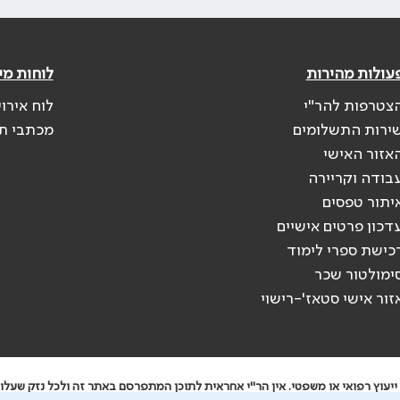
עולות מהירות
לוחות מי
צטרפות להר"י
לוח אירו
ירות התשלומים
מכתבי ת
אזור האישי
בודה וקריירה
יתור טפסים
דכון פרטים אישיים
כישת ספרי לימוד
ימולטור שכר
זור אישי סטאז'-רישוי
יעוץ רפואי או משפטי. אין הר"י אחראית לתוכן המתפרסם באתר זה ולכל נזק שעלול