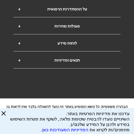
על ההסתדרות הרפואית
+
פעולות מהירות
+
לוחות מידע
+
תנאים ומדיניות
+
הבהרה משפטית: כל נושא המופיע באתר זה נועד להשכלה בלבד ואין לראות בו
ייעוץ רפואי או משפטי. אין הר"י אחראית לתוכן המתפרסם באתר זה ולכל נזק
עדכנו את מדיניות הפרטיות באתר.
שעלול להיגרם.
השינויים נועדו להבטיח שקיפות מלאה, לשקף את מטרות השימוש
ידוע לי שהר"י אוספת ושומרת מידע אישי לצורך מתן השרות וכי חלק ממנו עשוי
במידע ולהגן על המידע שלכם/ן.
להיות מועבר לצדדים שלישיים, הכל בכפוף ל
מדיניות הפרטיות
ול
תנאי השימוש
מוזמנים/ות לקרוא את
המדיניות המעודכנת כאן
.
כל הזכויות על המידע באתר שייכות להסתדרות הרפואית בישראל.