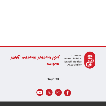
למען הרופאות והרופאים ולטובת
הרפואה
צרו קשר