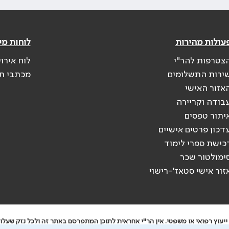
עולות מהירות
לוחות מי
צטרפות להר"י
לוח אירו
ירות התשלומים
מכתבי ת
אזור האישי
בודה וקריירה
יתור טפסים
דכון פרטים אישיים
כישת ספרי לימוד
ימולטור שכר
זור אישי סטאז'-רישוי
יעוץ רפואי או משפטי. אין הר"י אחראית לתוכן המתפרסם באתר זה ולכל נזק שעלול