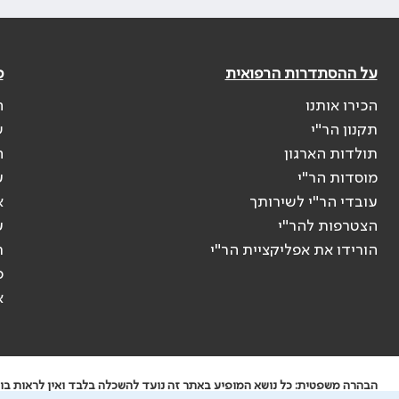
על ההסתדרות הרפואית
פ
הכירו אותנו
ה
תקנון הר"י
ש
תולדות הארגון
ה
מוסדות הר"י
ע
עובדי הר"י לשירותך
א
הצטרפות להר"י
ע
הורידו את אפליקציית הר"י
ר
ס
א
הבהרה משפטית: כל נושא המופיע באתר זה נועד להשכלה בלבד ואין לראות בו י