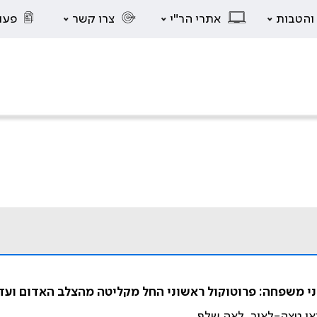
 והטבות
אתרי הר"י
צרו קשר
פעו
י משפחה: פרוטוקול ראשוני החל מקליטה מהצלב האדום ועד
סיאן טצה-לאור, לאה שלף