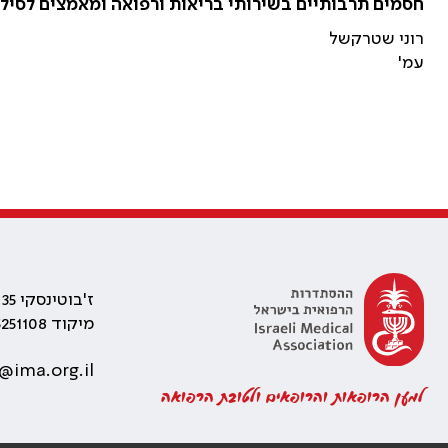
חסמים תרבותיים בשירותי בריאות ורפואה ומאמצים לסיל
רוני שטרקשל
עמ'
ז'בוטינסקי 35 רמת גן, בניין התאומים 2
מיקוד 5251108
@ima.org.il
למען הרופאות והרופאים ולטובת הרפואה