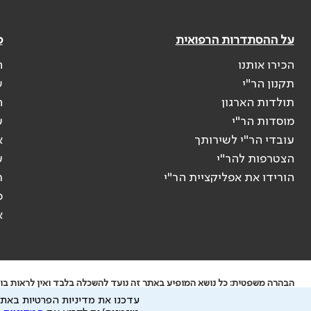
על ההסתדרות הרפואית
פ
הכירו אותנו
ה
תקנון הר"י
ש
תולדות הארגון
ה
מוסדות הר"י
ע
עובדי הר"י לשירותך
א
הצטרפות להר"י
ע
הורידו את אפליקציית הר"י
ר
ס
א
הבהרה משפטית: כל נושא המופיע באתר זה נועד להשכלה בלבד ואין לראות בו י
עדכנו את מדיניות הפרטיות באתר
ידוע לי שהר"י אוספת ושומרת מידע אישי לצורך מתן השרות וכי חלק ממנו עשוי