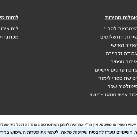
עולות מהירות
לוחות מי
צטרפות להר"י
לוח אירו
ירות התשלומים
מכתבי ת
אזור האישי
בודה וקריירה
יתור טפסים
דכון פרטים אישיים
כישת ספרי לימוד
ימולטור שכר
זור אישי סטאז'-רישוי
יעוץ רפואי או משפטי. אין הר"י אחראית לתוכן המתפרסם באתר זה ולכל נזק שעלול
.
השינויים נועדו להבטיח שקיפות מלאה, לשקף את מטרות השימוש במידע
 להיות מועבר לצדדים שלישיים, הכל בכפוף ל
מדיניות הפרטיות
ול
תנאי השימוש