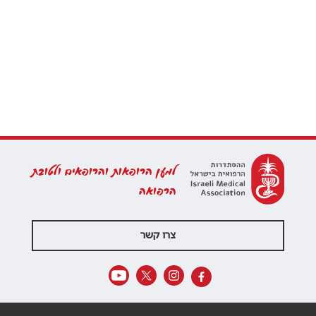
למען הרופאות והרופאים ולטובת
הרפואה
צרו קשר