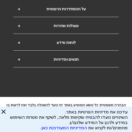
על ההסתדרות הרפואית
+
פעולות מהירות
+
לוחות מידע
+
תנאים ומדיניות
+
הבהרה משפטית: כל נושא המופיע באתר זה נועד להשכלה בלבד ואין לראות בו
ייעוץ רפואי או משפטי. אין הר"י אחראית לתוכן המתפרסם באתר זה ולכל נזק
עדכנו את מדיניות הפרטיות באתר.
שעלול להיגרם.
השינויים נועדו להבטיח שקיפות מלאה, לשקף את מטרות השימוש
ידוע לי שהר"י אוספת ושומרת מידע אישי לצורך מתן השרות וכי חלק ממנו עשוי
במידע ולהגן על המידע שלכם/ן.
להיות מועבר לצדדים שלישיים, הכל בכפוף ל
מדיניות הפרטיות
ול
תנאי השימוש
מוזמנים/ות לקרוא את
המדיניות המעודכנת כאן
.
כל הזכויות על המידע באתר שייכות להסתדרות הרפואית בישראל.