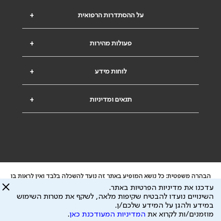
על ההסתדרות הרפואית
+
פעולות מהירות
+
לוחות מידע
+
תנאים ומדיניות
+
הבהרה משפטית: כל נושא המופיע באתר זה נועד להשכלה בלבד ואין לראות בו
ייעוץ רפואי או משפטי. אין הר"י אחראית לתוכן המתפרסם באתר זה ולכל נזק
עדכנו את מדיניות הפרטיות באתר.
שעלול להיגרם.
השינויים נועדו להבטיח שקיפות מלאה, לשקף את מטרות השימוש
ידוע לי שהר"י אוספת ושומרת מידע אישי לצורך מתן השרות וכי חלק ממנו עשוי
במידע ולהגן על המידע שלכם/ן.
להיות מועבר לצדדים שלישיים, הכל בכפוף ל
מדיניות הפרטיות
ול
תנאי השימוש
מוזמנים/ות לקרוא את
המדיניות המעודכנת כאן
.
כל הזכויות על המידע באתר שייכות להסתדרות הרפואית בישראל.