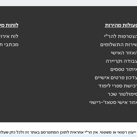
עולות מהירות
לוחות מי
צטרפות להר"י
לוח אירו
ירות התשלומים
מכתבי ת
אזור האישי
בודה וקריירה
יתור טפסים
דכון פרטים אישיים
כישת ספרי לימוד
ימולטור שכר
זור אישי סטאז'-רישוי
יעוץ רפואי או משפטי. אין הר"י אחראית לתוכן המתפרסם באתר זה ולכל נזק שעלול