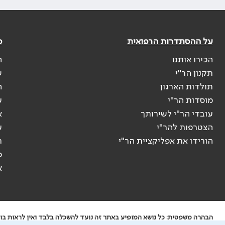
על ההסתדרות הרפואית
פ
הכירו אותנו
ה
תקנון הר"י
ש
תולדות הארגון
ה
מוסדות הר"י
ע
עובדי הר"י לשירותך
א
הצטרפות להר"י
ע
הורידו את אפליקציית הר"י
ר
ס
א
הבהרה משפטית: כל נושא המופיע באתר זה נועד להשכלה בלבד ואין לראות בו י