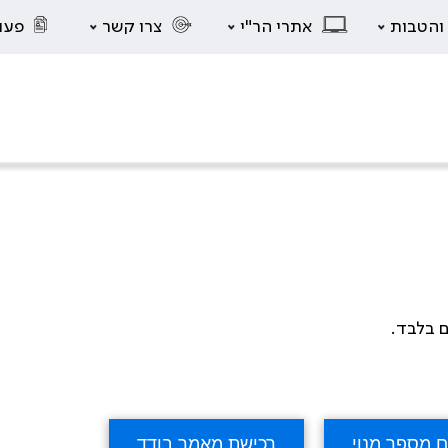
 והטבות
אתרי הר"י
צרו קשר
פעו
ם בלבד.