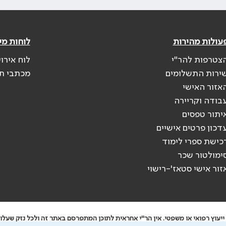
עולות מהירות
לוחות מי
צטרפות להר"י
לוח אירו
ירות התשלומים
מכתבי ת
אזור האישי
בודה וקריירה
יתור טפסים
דכון פרטים אישיים
כישת ספרי לימוד
ימולטור שכר
זור אישי סטאז'-רישוי
יעוץ רפואי או משפטי. אין הר"י אחראית לתוכן המתפרסם באתר זה ולכל נזק שעלול