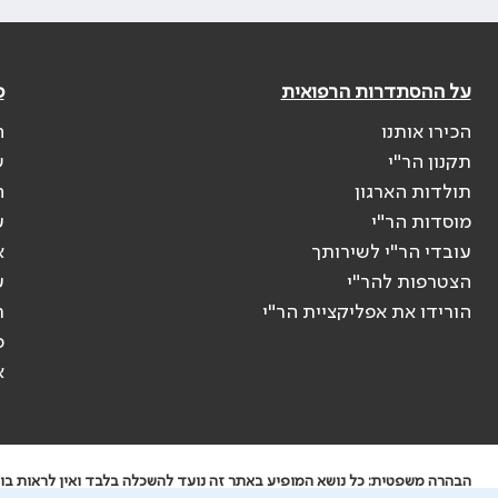
על ההסתדרות הרפואית
פ
הכירו אותנו
ה
תקנון הר"י
ש
תולדות הארגון
ה
מוסדות הר"י
ע
עובדי הר"י לשירותך
א
הצטרפות להר"י
ע
הורידו את אפליקציית הר"י
ר
ס
א
הבהרה משפטית: כל נושא המופיע באתר זה נועד להשכלה בלבד ואין לראות בו י