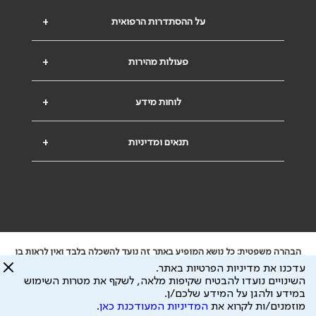
על ההסתדרות הרפואית
+
פעולות מהירות
+
לוחות מידע
+
תנאים ומדיניות
+
הבהרה משפטית: כל נושא המופיע באתר זה נועד להשכלה בלבד ואין לראות בו
ייעוץ רפואי או משפטי. אין הר"י אחראית לתוכן המתפרסם באתר זה ולכל נזק
עדכנו את מדיניות הפרטיות באתר.
שעלול להיגרם.
השינויים נועדו להבטיח שקיפות מלאה, לשקף את מטרות השימוש
ידוע לי שהר"י אוספת ושומרת מידע אישי לצורך מתן השרות וכי חלק ממנו עשוי
במידע ולהגן על המידע שלכם/ן.
להיות מועבר לצדדים שלישיים, הכל בכפוף ל
מדיניות הפרטיות
ול
תנאי השימוש
מוזמנים/ות לקרוא את
המדיניות המעודכנת כאן
.
כל הזכויות על המידע באתר שייכות להסתדרות הרפואית בישראל.