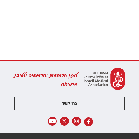
למען הרופאות והרופאים ולטובת
הרפואה
צרו קשר