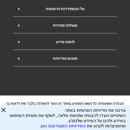
על ההסתדרות הרפואית
+
פעולות מהירות
+
לוחות מידע
+
תנאים ומדיניות
+
הבהרה משפטית: כל נושא המופיע באתר זה נועד להשכלה בלבד ואין לראות בו
ייעוץ רפואי או משפטי. אין הר"י אחראית לתוכן המתפרסם באתר זה ולכל נזק
עדכנו את מדיניות הפרטיות באתר.
שעלול להיגרם.
השינויים נועדו להבטיח שקיפות מלאה, לשקף את מטרות השימוש
ידוע לי שהר"י אוספת ושומרת מידע אישי לצורך מתן השרות וכי חלק ממנו עשוי
במידע ולהגן על המידע שלכם/ן.
להיות מועבר לצדדים שלישיים, הכל בכפוף ל
מדיניות הפרטיות
ול
תנאי השימוש
מוזמנים/ות לקרוא את
המדיניות המעודכנת כאן
.
כל הזכויות על המידע באתר שייכות להסתדרות הרפואית בישראל.