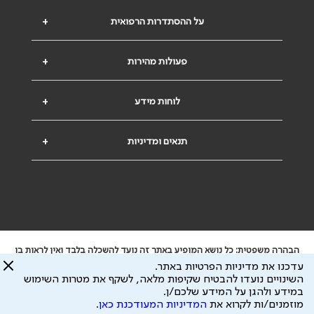
על ההסתדרות הרפואית
+
פעולות מהירות
+
לוחות מידע
+
תנאים ומדיניות
+
הבהרה משפטית: כל נושא המופיע באתר זה נועד להשכלה בלבד ואין לראות בו
ייעוץ רפואי או משפטי. אין הר"י אחראית לתוכן המתפרסם באתר זה ולכל נזק
עדכנו את מדיניות הפרטיות באתר.
שעלול להיגרם.
השינויים נועדו להבטיח שקיפות מלאה, לשקף את מטרות השימוש
ידוע לי שהר"י אוספת ושומרת מידע אישי לצורך מתן השרות וכי חלק ממנו עשוי
במידע ולהגן על המידע שלכם/ן.
להיות מועבר לצדדים שלישיים, הכל בכפוף ל
מדיניות הפרטיות
ול
תנאי השימוש
מוזמנים/ות לקרוא את
המדיניות המעודכנת כאן
.
כל הזכויות על המידע באתר שייכות להסתדרות הרפואית בישראל.