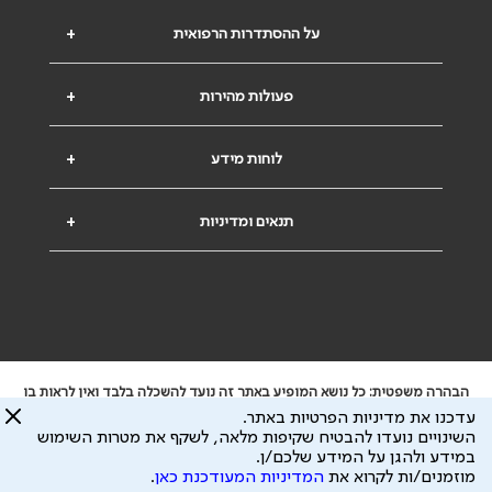
על ההסתדרות הרפואית
+
פעולות מהירות
+
לוחות מידע
+
תנאים ומדיניות
+
הבהרה משפטית: כל נושא המופיע באתר זה נועד להשכלה בלבד ואין לראות בו
ייעוץ רפואי או משפטי. אין הר"י אחראית לתוכן המתפרסם באתר זה ולכל נזק
עדכנו את מדיניות הפרטיות באתר.
שעלול להיגרם.
השינויים נועדו להבטיח שקיפות מלאה, לשקף את מטרות השימוש
ידוע לי שהר"י אוספת ושומרת מידע אישי לצורך מתן השרות וכי חלק ממנו עשוי
במידע ולהגן על המידע שלכם/ן.
להיות מועבר לצדדים שלישיים, הכל בכפוף ל
מדיניות הפרטיות
ול
תנאי השימוש
מוזמנים/ות לקרוא את
המדיניות המעודכנת כאן
.
כל הזכויות על המידע באתר שייכות להסתדרות הרפואית בישראל.