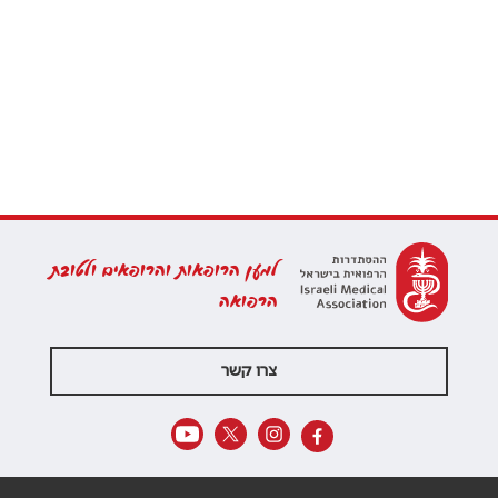
למען הרופאות והרופאים ולטובת
הרפואה
צרו קשר