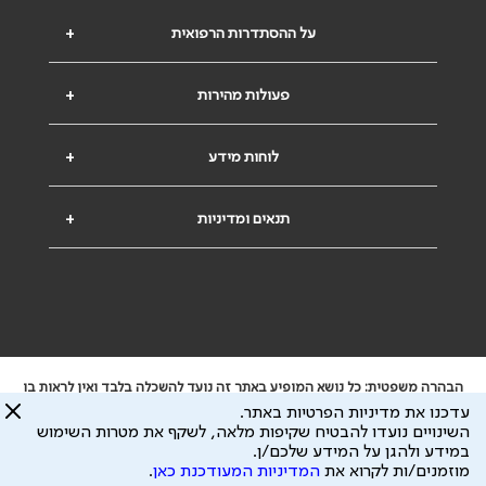
על ההסתדרות הרפואית
+
פעולות מהירות
+
לוחות מידע
+
תנאים ומדיניות
+
הבהרה משפטית: כל נושא המופיע באתר זה נועד להשכלה בלבד ואין לראות בו
ייעוץ רפואי או משפטי. אין הר"י אחראית לתוכן המתפרסם באתר זה ולכל נזק
עדכנו את מדיניות הפרטיות באתר.
שעלול להיגרם.
השינויים נועדו להבטיח שקיפות מלאה, לשקף את מטרות השימוש
ידוע לי שהר"י אוספת ושומרת מידע אישי לצורך מתן השרות וכי חלק ממנו עשוי
במידע ולהגן על המידע שלכם/ן.
להיות מועבר לצדדים שלישיים, הכל בכפוף ל
מדיניות הפרטיות
ול
תנאי השימוש
מוזמנים/ות לקרוא את
המדיניות המעודכנת כאן
.
כל הזכויות על המידע באתר שייכות להסתדרות הרפואית בישראל.