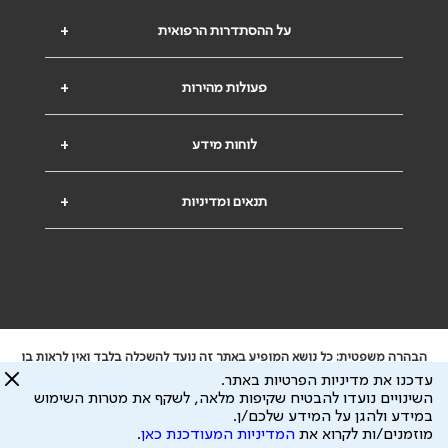
על ההסתדרות הרפואית
+
פעולות מהירות
+
לוחות מידע
+
תנאים ומדיניות
+
הבהרה משפטית: כל נושא המופיע באתר זה נועד להשכלה בלבד ואין לראות בו
ייעוץ רפואי או משפטי. אין הר"י אחראית לתוכן המתפרסם באתר זה ולכל נזק
עדכנו את מדיניות הפרטיות באתר.
שעלול להיגרם.
השינויים נועדו להבטיח שקיפות מלאה, לשקף את מטרות השימוש
ידוע לי שהר"י אוספת ושומרת מידע אישי לצורך מתן השרות וכי חלק ממנו עשוי
במידע ולהגן על המידע שלכם/ן.
להיות מועבר לצדדים שלישיים, הכל בכפוף ל
מדיניות הפרטיות
ול
תנאי השימוש
מוזמנים/ות לקרוא את
המדיניות המעודכנת כאן
.
כל הזכויות על המידע באתר שייכות להסתדרות הרפואית בישראל.