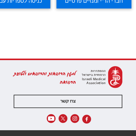
למען הרופאות והרופאים ולטובת
הרפואה
צרו קשר