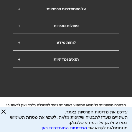
על ההסתדרות הרפואית
+
פעולות מהירות
+
לוחות מידע
+
תנאים ומדיניות
+
הבהרה משפטית: כל נושא המופיע באתר זה נועד להשכלה בלבד ואין לראות בו
ייעוץ רפואי או משפטי. אין הר"י אחראית לתוכן המתפרסם באתר זה ולכל נזק
עדכנו את מדיניות הפרטיות באתר.
שעלול להיגרם.
השינויים נועדו להבטיח שקיפות מלאה, לשקף את מטרות השימוש
ידוע לי שהר"י אוספת ושומרת מידע אישי לצורך מתן השרות וכי חלק ממנו עשוי
במידע ולהגן על המידע שלכם/ן.
להיות מועבר לצדדים שלישיים, הכל בכפוף ל
מדיניות הפרטיות
ול
תנאי השימוש
מוזמנים/ות לקרוא את
המדיניות המעודכנת כאן
.
כל הזכויות על המידע באתר שייכות להסתדרות הרפואית בישראל.