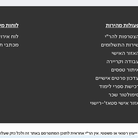
עולות מהירות
לוחות מי
צטרפות להר"י
לוח אירו
ירות התשלומים
מכתבי ת
אזור האישי
בודה וקריירה
יתור טפסים
דכון פרטים אישיים
כישת ספרי לימוד
ימולטור שכר
זור אישי סטאז'-רישוי
יעוץ רפואי או משפטי. אין הר"י אחראית לתוכן המתפרסם באתר זה ולכל נזק שעלול