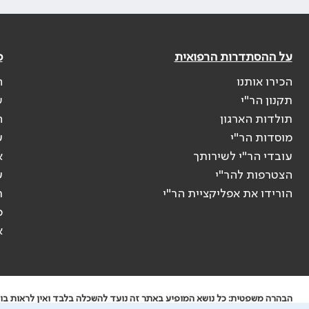
על ההסתדרות הרפואית
פ
הכירו אותנו
ה
תקנון הר"י
ש
תולדות הארגון
ה
מוסדות הר"י
ע
עובדי הר"י לשירותך
א
הצטרפות להר"י
ע
הורידו את אפליקציית הר"י
ר
ס
א
הבהרה משפטית: כל נושא המופיע באתר זה נועד להשכלה בלבד ואין לראות בו י