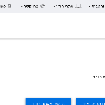
 והטבות
אתרי הר"י
צרו קשר
פעו
ם בלבד.