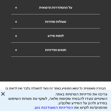
על ההסתדרות הרפואית
+
פעולות מהירות
+
לוחות מידע
+
תנאים ומדיניות
+
הבהרה משפטית: כל נושא המופיע באתר זה נועד להשכלה בלבד ואין לראות בו
ייעוץ רפואי או משפטי. אין הר"י אחראית לתוכן המתפרסם באתר זה ולכל נזק
עדכנו את מדיניות הפרטיות באתר.
שעלול להיגרם.
השינויים נועדו להבטיח שקיפות מלאה, לשקף את מטרות השימוש
ידוע לי שהר"י אוספת ושומרת מידע אישי לצורך מתן השרות וכי חלק ממנו עשוי
במידע ולהגן על המידע שלכם/ן.
להיות מועבר לצדדים שלישיים, הכל בכפוף ל
מדיניות הפרטיות
ול
תנאי השימוש
מוזמנים/ות לקרוא את
המדיניות המעודכנת כאן
.
כל הזכויות על המידע באתר שייכות להסתדרות הרפואית בישראל.