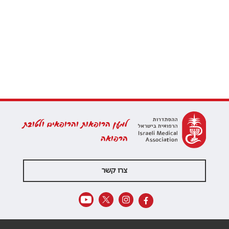
למען הרופאות והרופאים ולטובת
הרפואה
צרו קשר