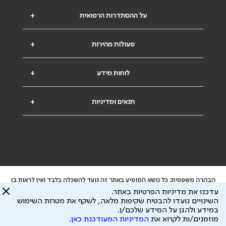
על ההסתדרות הרפואית
+
פעולות מהירות
+
לוחות מידע
+
תנאים ומדיניות
+
הבהרה משפטית: כל נושא המופיע באתר זה נועד להשכלה בלבד ואין לראות בו
ייעוץ רפואי או משפטי. אין הר"י אחראית לתוכן המתפרסם באתר זה ולכל נזק
עדכנו את מדיניות הפרטיות באתר.
שעלול להיגרם.
השינויים נועדו להבטיח שקיפות מלאה, לשקף את מטרות השימוש
ידוע לי שהר"י אוספת ושומרת מידע אישי לצורך מתן השרות וכי חלק ממנו עשוי
במידע ולהגן על המידע שלכם/ן.
להיות מועבר לצדדים שלישיים, הכל בכפוף ל
מדיניות הפרטיות
ול
תנאי השימוש
מוזמנים/ות לקרוא את
המדיניות המעודכנת כאן
.
כל הזכויות על המידע באתר שייכות להסתדרות הרפואית בישראל.