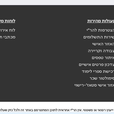
עולות מהירות
לוחות מי
צטרפות להר"י
לוח אירו
ירות התשלומים
מכתבי ת
אזור האישי
בודה וקריירה
יתור טפסים
דכון פרטים אישיים
כישת ספרי לימוד
ימולטור שכר
זור אישי סטאז'-רישוי
יעוץ רפואי או משפטי. אין הר"י אחראית לתוכן המתפרסם באתר זה ולכל נזק שעלול