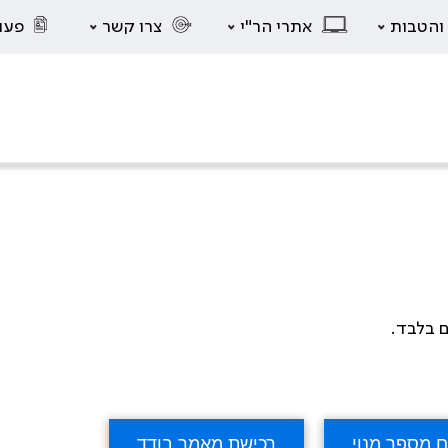
 והטבות
אתרי הר"י
צרו קשר
פעו
ם בלבד.