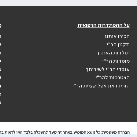
על ההסתדרות הרפואית
פ
הכירו אותנו
ה
תקנון הר"י
ש
תולדות הארגון
ה
מוסדות הר"י
ע
עובדי הר"י לשירותך
א
הצטרפות להר"י
ע
הורידו את אפליקציית הר"י
ר
ס
א
הבהרה משפטית: כל נושא המופיע באתר זה נועד להשכלה בלבד ואין לראות בו י