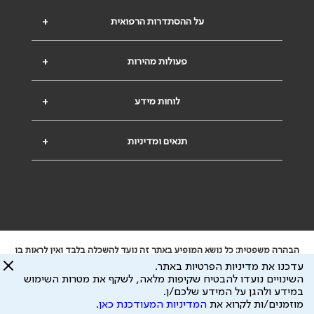
על ההסתדרות הרפואית
+
פעולות מהירות
+
לוחות מידע
+
תנאים ומדיניות
+
הבהרה משפטית: כל נושא המופיע באתר זה נועד להשכלה בלבד ואין לראות בו
ייעוץ רפואי או משפטי. אין הר"י אחראית לתוכן המתפרסם באתר זה ולכל נזק
עדכנו את מדיניות הפרטיות באתר.
שעלול להיגרם.
השינויים נועדו להבטיח שקיפות מלאה, לשקף את מטרות השימוש
ידוע לי שהר"י אוספת ושומרת מידע אישי לצורך מתן השרות וכי חלק ממנו עשוי
במידע ולהגן על המידע שלכם/ן.
להיות מועבר לצדדים שלישיים, הכל בכפוף ל
מדיניות הפרטיות
ול
תנאי השימוש
מוזמנים/ות לקרוא את
המדיניות המעודכנת כאן
.
כל הזכויות על המידע באתר שייכות להסתדרות הרפואית בישראל.