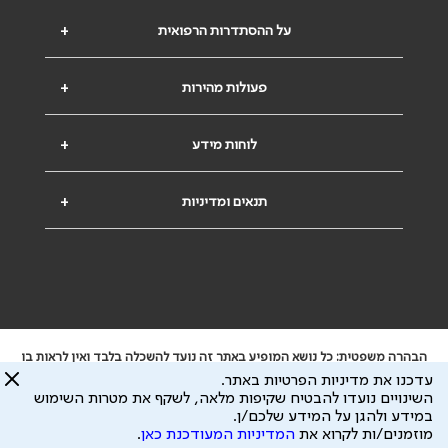
על ההסתדרות הרפואית
+
פעולות מהירות
+
לוחות מידע
+
תנאים ומדיניות
+
הבהרה משפטית: כל נושא המופיע באתר זה נועד להשכלה בלבד ואין לראות בו
ייעוץ רפואי או משפטי. אין הר"י אחראית לתוכן המתפרסם באתר זה ולכל נזק
עדכנו את מדיניות הפרטיות באתר.
שעלול להיגרם.
השינויים נועדו להבטיח שקיפות מלאה, לשקף את מטרות השימוש
ידוע לי שהר"י אוספת ושומרת מידע אישי לצורך מתן השרות וכי חלק ממנו עשוי
במידע ולהגן על המידע שלכם/ן.
להיות מועבר לצדדים שלישיים, הכל בכפוף ל
מדיניות הפרטיות
ול
תנאי השימוש
מוזמנים/ות לקרוא את
המדיניות המעודכנת כאן
.
כל הזכויות על המידע באתר שייכות להסתדרות הרפואית בישראל.