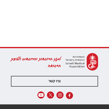
למען הרופאות והרופאים ולטובת
הרפואה
צרו קשר