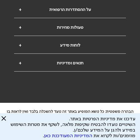
על ההסתדרות הרפואית
+
פעולות מהירות
+
לוחות מידע
+
תנאים ומדיניות
+
הבהרה משפטית: כל נושא המופיע באתר זה נועד להשכלה בלבד ואין לראות בו
ייעוץ רפואי או משפטי. אין הר"י אחראית לתוכן המתפרסם באתר זה ולכל נזק
עדכנו את מדיניות הפרטיות באתר.
שעלול להיגרם.
השינויים נועדו להבטיח שקיפות מלאה, לשקף את מטרות השימוש
ידוע לי שהר"י אוספת ושומרת מידע אישי לצורך מתן השרות וכי חלק ממנו עשוי
במידע ולהגן על המידע שלכם/ן.
להיות מועבר לצדדים שלישיים, הכל בכפוף ל
מדיניות הפרטיות
ול
תנאי השימוש
מוזמנים/ות לקרוא את
המדיניות המעודכנת כאן
.
כל הזכויות על המידע באתר שייכות להסתדרות הרפואית בישראל.